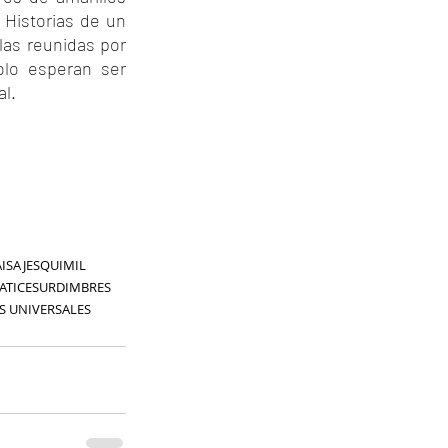
Historias de un 
las reunidas por 
lo esperan ser 
al.
AISAJES
QUIMIL
ATICES
URDIMBRES
S UNIVERSALES