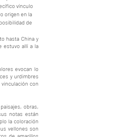
cífico vínculo 
o origen en la 
osibilidad de 
o hasta China y 
estuvo allí a la 
lores evocan lo 
tices y urdimbres 
vinculación con 
aisajes, obras, 
us notas están 
lo la coloración 
us vellones son 
os de amarillos 