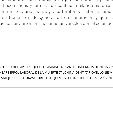
 hacen líneas y formas que continúan hilando historias. 
ón remite a una crianza y a su territorio. Historias como 
 se transmiten de generación en generación y que so
ue se convierten en imágenes universales con el color loc
ARTE TEXTIL
EGIPTO
ARQUEOLOGIA
IMAGENES
ARTE
CUADERNOS DE NOTAS
P
D BARBER
ROL LABORAL DE LA MUJER
TEXTIL
CHINA
IDENTITARIO
VELLONES
M
ES
MUJERES TEJEDORAS
FLORES DEL QUIMIL
VELLON
COLOR LOCAL
IMAGENE