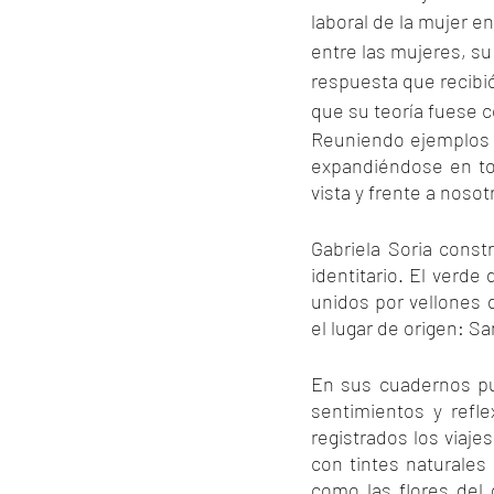
laboral de la mujer en
entre las mujeres, su 
respuesta que recibió
que su teoría fuese 
Reuniendo ejemplos 
expandiéndose en tod
vista y frente a nosot
Gabriela Soria const
identitario. El verde 
unidos por vellones 
el lugar de origen: S
En sus cuadernos pu
sentimientos y refl
registrados los viaje
con tintes naturales
como las flores del 