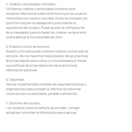
4. Cookies y tecnologías similares:
Utilizamos cookies y tecnologías similares para
recopilar información sobre la forma en que los usuarios
interactúan con nuestro sitio web. Estas tecnologías nos
permiten mejorar la navegación y personalizar la
experiencia del usuario. Puede ajustar la configuración
de su navegador para rechazar las cookies, aunque esto
podría afectar la funcionalidad del sitio.
5. Enlaces a sitios de terceros:
Nuestro sitio web puede contener enlaces a sitios web de
terceros. No nos hacemos responsables de las prácticas
de privacidad de estos sitios y le recomendamos revisar
sus políticas de privacidad antes de proporcionar
información personal.
6. Seguridad:
Hemos implementado medidas de seguridad técnicas y
organizativas para proteger la información personal
contra acceso no autorizado, pérdida o alteración.
7. Derechos del usuario:
Los usuarios tienen el derecho de acceder, corregir,
actualizar o eliminar la información personal que
tenemos sobre ellos. Pueden ejercer estos derechos
enviando una solicitud a través de los medios de contacto
proporcionados en el sitio web.