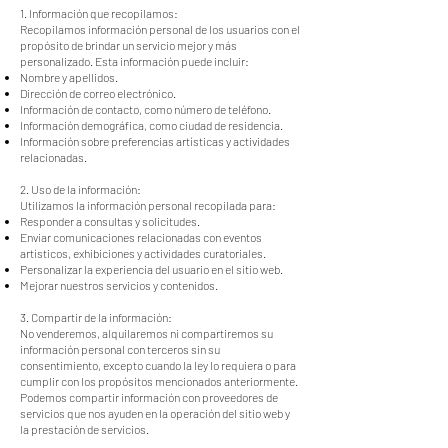
1. Información que recopilamos:
Recopilamos información personal de los usuarios con el
propósito de brindar un servicio mejor y más
personalizado. Esta información puede incluir:
Nombre y apellidos.
Dirección de correo electrónico.
Información de contacto, como número de teléfono.
Información demográfica, como ciudad de residencia.
Información sobre preferencias artísticas y actividades
relacionadas.
2. Uso de la información:
Utilizamos la información personal recopilada para:
Responder a consultas y solicitudes.
Enviar comunicaciones relacionadas con eventos
artísticos, exhibiciones y actividades curatoriales.
Personalizar la experiencia del usuario en el sitio web.
Mejorar nuestros servicios y contenidos.
3. Compartir de la información:
No venderemos, alquilaremos ni compartiremos su
información personal con terceros sin su
consentimiento, excepto cuando la ley lo requiera o para
cumplir con los propósitos mencionados anteriormente.
Podemos compartir información con proveedores de
servicios que nos ayuden en la operación del sitio web y
la prestación de servicios.