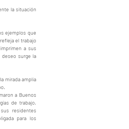
nte la situación 
ios ejemplos que 
fleja el trabajo 
 imprimen a sus 
 deseo surge la 
a mirada amplia 
po.
rmaron a Buenos 
ías de trabajo, 
sus residentes 
igada para los 