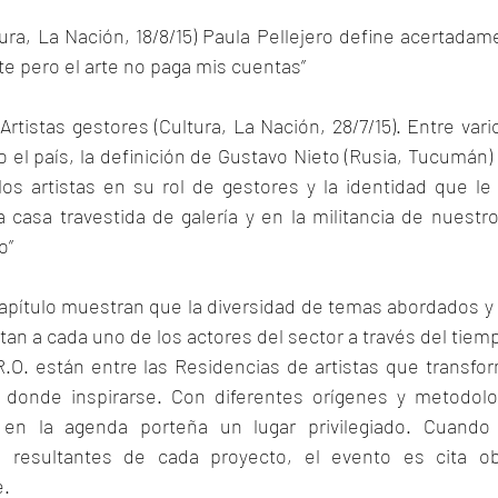
ltura, La Nación, 18/8/15) Paula Pellejero define acertadame
arte pero el arte no paga mis cuentas”
rtistas gestores (Cultura, La Nación, 28/7/15). Entre var
 el país, la definición de Gustavo Nieto (Rusia, Tucumán) re
los artistas en su rol de gestores y la identidad que le
casa travestida de galería y en la militancia de nuestro
o”
apítulo muestran que la diversidad de temas abordados y l
an a cada uno de los actores del sector a través del tiem
.R.O. están entre las Residencias de artistas que transfo
 donde inspirarse. Con diferentes orígenes y metodolog
n la agenda porteña un lugar privilegiado. Cuando 
 resultantes de cada proyecto, el evento es cita obl
e.