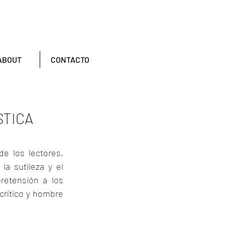
ABOUT
CONTACTO
STICA
 los lectores, 
a sutileza y el 
etensión a los 
rítico y hombre 