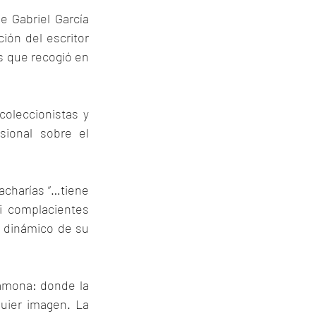
 Gabriel García 
ón del escritor 
s que recogió en 
oleccionistas y 
ional sobre el 
acharías “…tiene 
i complacientes 
y dinámico de su 
amona: donde la 
uier imagen. La 