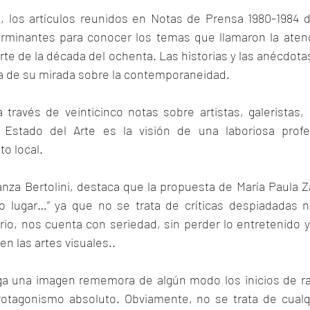
los artículos reunidos en Notas de Prensa 1980-1984 de
minantes para conocer los temas que llamaron la atenci
rte de la década del ochenta. Las historias y las anécdota
 de su mirada sobre la contemporaneidad.
ravés de veinticinco notas sobre artistas, galeristas, c
; Estado del Arte es la visión de una laboriosa profes
o local.  
nza Bertolini, destaca que la propuesta de María Paula Z
o lugar…” ya que no se trata de críticas despiadadas n
ario, nos cuenta con seriedad, sin perder lo entretenido 
en las artes visuales..
nga una imagen rememora de algún modo los inicios de r
rotagonismo absoluto. Obviamente, no se trata de cualq