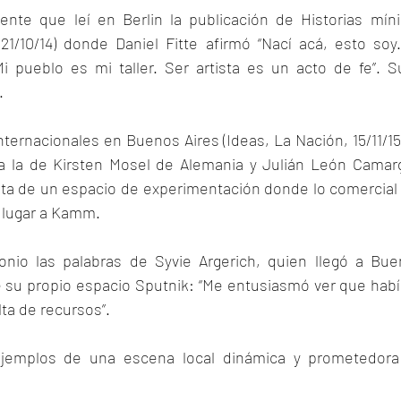
nte que leí en Berlin la publicación de Historias míni
 21/10/14) donde Daniel Fitte afirmó “Nací acá, esto soy.
i pueblo es mi taller. Ser artista es un acto de fe”. S
.
internacionales en Buenos Aires (Ideas, La Nación, 15/11/15)
tra la de Kirsten Mosel de Alemania y Julián León Camar
falta de un espacio de experimentación donde lo comercial
n lugar a Kamm.
nio las palabras de Syvie Argerich, quien llegó a Bue
e su propio espacio Sputnik: “Me entusiasmó ver que hab
lta de recursos”.
jemplos de una escena local dinámica y prometedora 