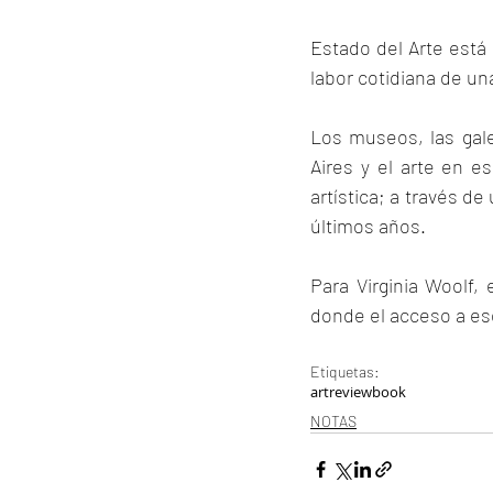
Estado del Arte está 
labor cotidiana de una
Los museos, las gale
Aires y el arte en es
artística; a través d
últimos años.
Para Virginia Woolf, 
donde el acceso a ese 
Etiquetas:
art
review
book
NOTAS