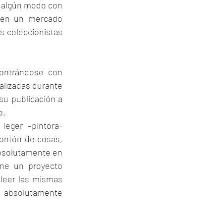
e algún modo con 
r en un mercado 
 coleccionistas 
ontrándose con 
alizadas durante 
u publicación a 
o.
Ieger –pintora- 
ontón de cosas, 
bsolutamente en 
ne un proyecto 
leer las mismas 
 absolutamente 