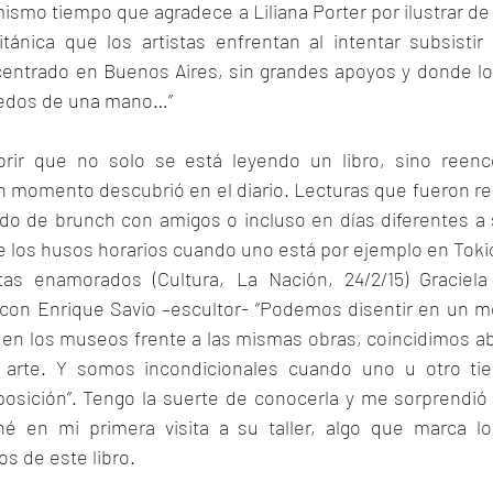
mismo tiempo que agradece a Liliana Porter por ilustrar d
itánica que los artistas enfrentan al intentar subsisti
ntrado en Buenos Aires, sin grandes apoyos y donde los
dedos de una mano…”
rir que no solo se está leyendo un libro, sino reenc
n momento descubrió en el diario. Lecturas que fueron re
ado de brunch con amigos o incluso en días diferentes a s
de los husos horarios cuando uno está por ejemplo en Toki
tas enamorados (Cultura, La Nación, 24/2/15) Graciela 
 con Enrique Savio –escultor- “Podemos disentir en un m
en los museos frente a las mismas obras, coincidimos a
l arte. Y somos incondicionales cuando uno u otro tie
osición”. Tengo la suerte de conocerla y me sorprendió 
é en mi primera visita a su taller, algo que marca lo
os de este libro.