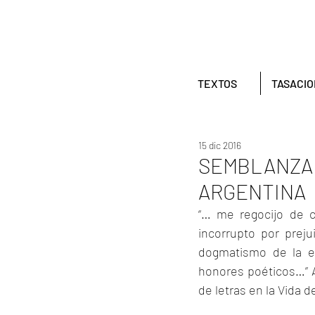
TEXTOS
TASACI
15 dic 2016
SEMBLANZA 
ARGENTINA
“… me regocijo de c
incorrupto por preju
dogmatismo de la er
honores poéticos…” A
de letras en la Vida de