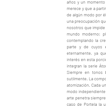
años y un momento h
merece y que a partir
de algún modo por él
una preocupación que 
nosotros que impide d
mundo moderno: plan
contemplando la cre
parte y de cuyos 
eternamente, ya que
interés en esta porci
integran la serie Át
Siempre en tonos b
sutilmente. La compo
atomización. Cada una
modo independiente c
arte penetra siempre 
caso de Portela la u