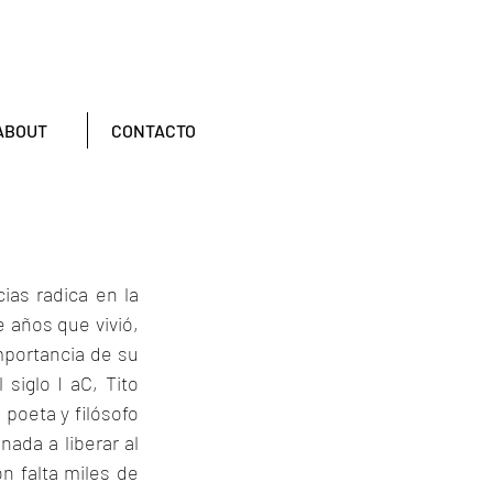
ABOUT
CONTACTO
as radica en la 
 años que vivió, 
mportancia de su 
iglo I aC, Tito 
poeta y filósofo 
da a liberar al 
n falta miles de 