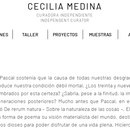
CECILIA MEDINA
CURADORA INDEPENDIENTE
INDEPENDENT CURATOR
ONES
TALLER
PROYECTOS
MUESTRAS
e Pascal sostenía que la causa de todas nuestras desgraci
uce nuestra condición débil mortal. ¿Los treinta y nueve
rados por esta certeza? ¿Sabría, pese a la finitud, la i
eneraciones posteriores? Mucho antes que Pascal, en el s
ó De rerum natura – Sobre la naturaleza de las cosas –. El 
 forma de poema su visión materialista del mundo, destina
s dioses para poder disfrutar de una vida plena. Hiciero