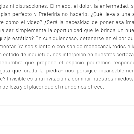
gios ni distracciones. El miedo, el dolor, la enfermedad, 
plan perfecto y Preferiría no hacerlo. ¿Qué lleva a una ar
te como el video? ¿Será la necesidad de poner esa imag
ía ser simplemente la oportunidad que le brinda un nue
guaje estético? En cualquier caso, detenerse en el por qué
mentar. Ya sea silente o con sonido monocanal, todos ell
estado de inquietud, nos interpelan en nuestras certezas.
 penumbra que propone el espacio podremos responde
gota que orada la piedra- nos persigue incansablement
te? Invisible es una invitación a dominar nuestros miedos,
la belleza y el placer que el mundo nos ofrece.