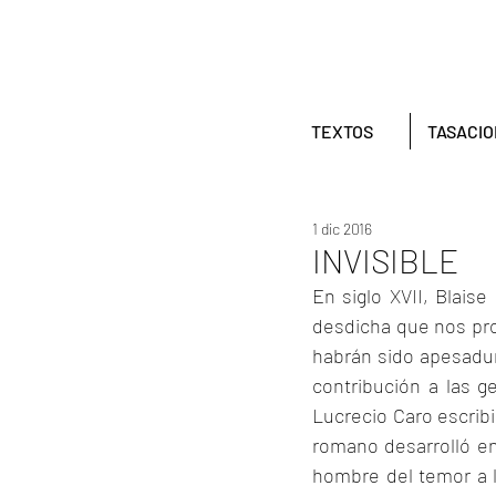
TEXTOS
TASACI
1 dic 2016
INVISIBLE
En siglo XVII, Blais
desdicha que nos prod
habrán sido apesadumb
contribución a las g
Lucrecio Caro escribi
romano desarrolló en
hombre del temor a lo