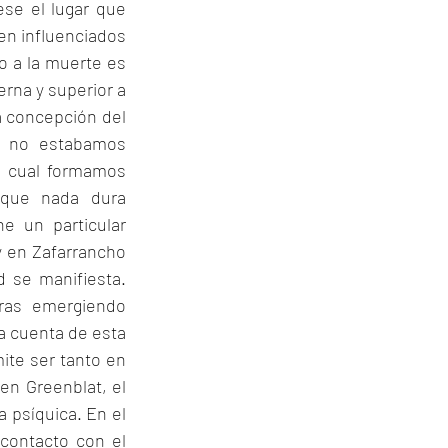
e el lugar que 
en influenciados 
 a la muerte es 
rna y superior a 
a concepción del 
, no estabamos 
 cual formamos 
que nada dura 
e un particular 
y en Zafarrancho 
 se manifiesta. 
ras emergiendo 
 cuenta de esta 
ite ser tanto en 
n Greenblat, el 
 psíquica. En el 
contacto con el 