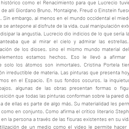
istórico como el Renacimiento para que Lucrecio tuvies
 de allí Giordano Bruno, Montaigne, Freud o Einstein fues
. Sin embargo, al menos en el mundo occidental el miedo
se antepone al disfrute de la vida, cual manipulación exte
isipar la angustia. Lucrecio dio indicios de lo que sería l
teaba que al mirar el cielo y admirar las estrellas
ación de los dioses, sino el mismo mundo material del
elementos estamos hechos. Eso le llevó a afirmar 
 solo los átomos son inmortales. Cristina Portela tien
ón irreductible de materia. Las pinturas que presenta ho
omos en el Espacio. En sus fondos oscuros, la inquietud
ajos, algunas de las obras presentan formas o figu
sición que todas las pinturas conforman sobre la pared da
 de ellas es parte de algo más. Su materialidad les perm
omo en conjunto. Como afirma el crítico literario Stephe
en la persona a través de las fisuras existentes en su vida
tilización de un medio como el video le permite hacer 