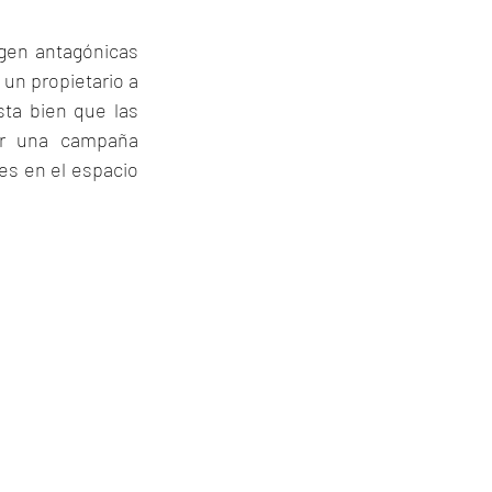
gen antagónicas 
n propietario a 
ta bien que las 
r una campaña 
s en el espacio 