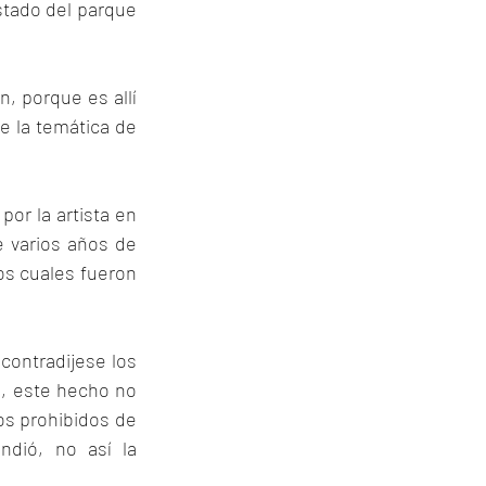
stado del parque 
, porque es allí 
 la temática de 
or la artista en 
 varios años de 
os cuales fueron 
contradijese los 
, este hecho no 
os prohibidos de 
dió, no así la 