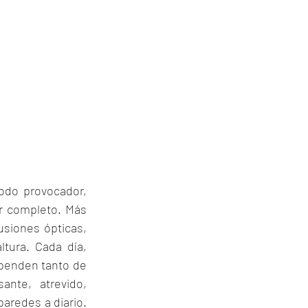
odo provocador, 
r completo. Más 
lusiones ópticas, 
tura. Cada día, 
penden tanto de 
nte, atrevido, 
aredes a diario. 