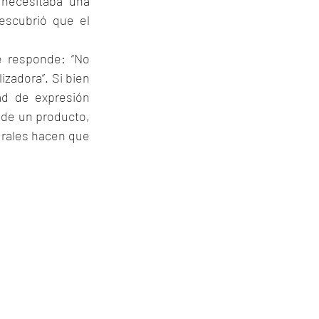
necesitaba una 
escubrió que el 
e responde: “No 
zadora”. Si bien 
d de expresión 
de un producto, 
urales hacen que 