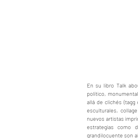
En su libro Talk ab
político, monumental
allá de clichés (tagg 
esculturales, collag
nuevos artistas impr
estrategias como de
grandilocuente son al