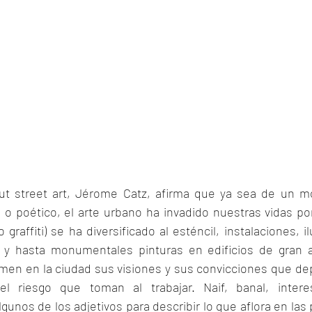
out street art, Jérome Catz, afirma que ya sea de un m
 o poético, el arte urbano ha invadido nuestras vidas po
o graffiti) se ha diversificado al esténcil, instalaciones, i
e y hasta monumentales pinturas en edificios de gran al
imen en la ciudad sus visiones y sus convicciones que de
l riesgo que toman al trabajar. Naif, banal, interesa
gunos de los adjetivos para describir lo que aflora en las p