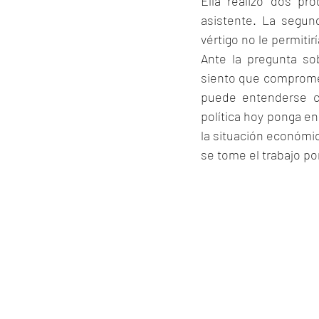
Ella realizó dos pr
asistente. La segun
vértigo no le permitir
Ante la pregunta sob
siento que comprometa
puede entenderse co
política hoy ponga e
la situación económic
se tome el trabajo po