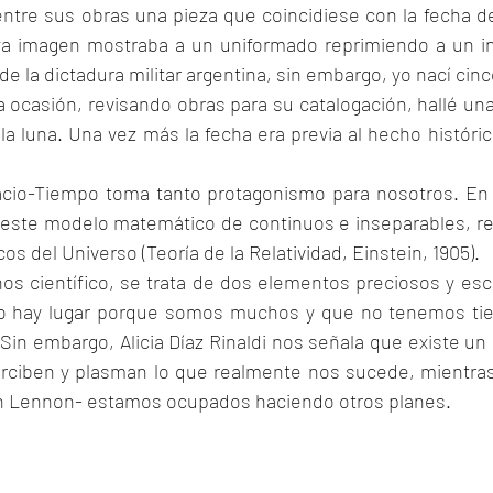
tre sus obras una pieza que coincidiese con la fecha de
ya imagen mostraba a un uniformado reprimiendo a un in
 de la dictadura militar argentina, sin embargo, yo nací cin
a ocasión, revisando obras para su catalogación, hallé un
a luna. Una vez más la fecha era previa al hecho históri
cio-Tiempo toma tanto protagonismo para nosotros. En
 este modelo matemático de continuos e inseparables, re
cos del Universo (Teoría de la Relatividad, Einstein, 1905).
s científico, se trata de dos elementos preciosos y esc
o hay lugar porque somos muchos y que no tenemos tie
Sin embargo, Alicia Díaz Rinaldi nos señala que existe u
erciben y plasman lo que realmente nos sucede, mientra
n Lennon- estamos ocupados haciendo otros planes.