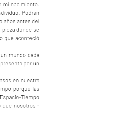
 mi nacimiento. 
dividuo. Podrán 
co años antes del 
a pieza donde se 
co que aconteció 
 un mundo cada 
presenta por un 
asos en nuestra 
mpo porque las 
n Espacio-Tiempo 
s que nosotros -