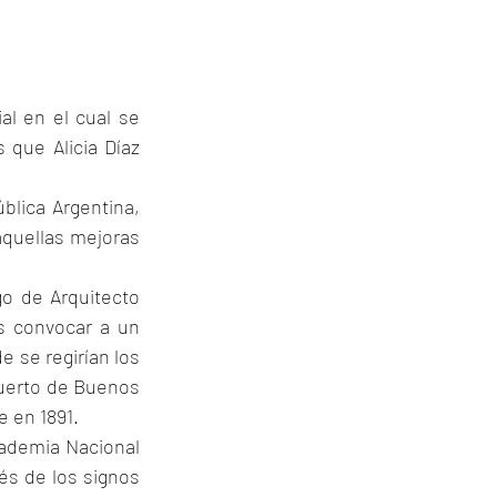
al en el cual se 
 que Alicia Díaz 
lica Argentina, 
aquellas mejoras 
o de Arquitecto 
s convocar a un 
 se regirían los 
puerto de Buenos 
e en 1891.
cademia Nacional 
vés de los signos 