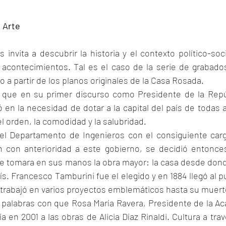
l Arte
invita a descubrir la historia y el contexto político-soci
 acontecimientos. Tal es el caso de la serie de grabados
o a partir de los planos originales de la Casa Rosada.
 que en su primer discurso como Presidente de la Repúb
ó en la necesidad de dotar a la capital del país de todas 
l orden, la comodidad y la salubridad. 
del Departamento de Ingenieros con el consiguiente carg
n con anterioridad a este gobierno, se decidió entonce
ue tomara en sus manos la obra mayor: la casa desde donde
ís. Francesco Tamburini fue el elegido y en 1884 llegó al 
 trabajó en varios proyectos emblemáticos hasta su muert
s palabras con que Rosa María Ravera, Presidente de la A
ía en 2001 a las obras de Alicia Díaz Rinaldi. Cultura a tra