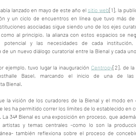
abía lanzado en mayo de este año el 
sitio web
[1], la publ
ón y un ciclo de encuentros en línea que tuvo más de tr
stituciones asociadas sigue siendo uno de los ejes curato
í como al principio, la alianza con estos espacios se ne
l potencial y las necesidades de cada institución, 
 de un nuevo diálogo curatorial entre la Bienal y cada uno
r ejemplo, tuvo lugar la inauguración 
Centropy
[2], de la
sthalle Basel, marcando el inicio de una de las c
ta Bienal.
e la visión de los curadores de la Bienal y el modo en 
e les ha permitido correr los límites de lo establecido en c
. La 34ª Bienal es una exposición en proceso, que además
 artistas y temas centrales -como lo son la producción
nea- también reflexiona sobre el proceso de concebir 