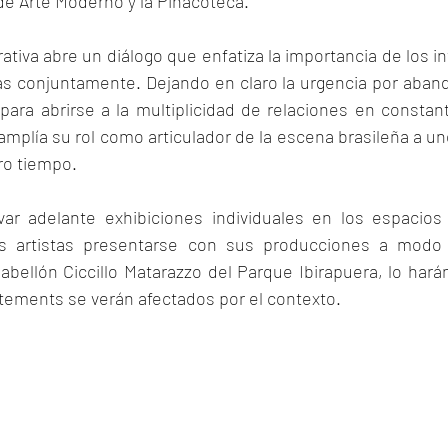
de Arte Moderno y la Pinacoteca.
rativa abre un diálogo que enfatiza la importancia de los in
as conjuntamente. Dejando en claro la urgencia por aband
para abrirse a la multiplicidad de relaciones en constan
amplía su rol como articulador de la escena brasileña a u
ro tiempo.
ar adelante exhibiciones individuales en los espacios p
os artistas presentarse con sus producciones a modo d
bellón Ciccillo Matarazzo del Parque Ibirapuera, lo hará
atements se verán afectados por el contexto.