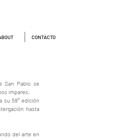
ABOUT
CONTACTO
e San Pablo se 
años impares.
 su 59° edición 
tergación hasta 
ndo del arte en 