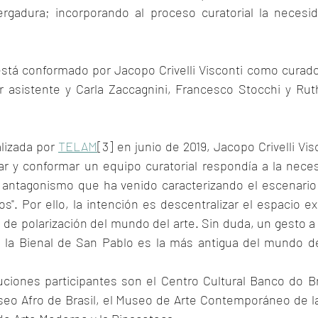
rgadura; incorporando al proceso curatorial la necesid
está conformado por Jacopo Crivelli Visconti como curado
 asistente y Carla Zaccagnini, Francesco Stocchi y Rut
lizada por 
TELAM
[3] en junio de 2019, Jacopo Crivelli Vis
tar y conformar un equipo curatorial respondía a la neces
al antagonismo que ha venido caracterizando el escenario p
s". Por ello, la intención es descentralizar el espacio ex
a de polarización del mundo del arte. Sin duda, un gesto a
 la Bienal de San Pablo es la más antigua del mundo de
uciones participantes son el Centro Cultural Banco do Bras
useo Afro de Brasil, el Museo de Arte Contemporáneo de la