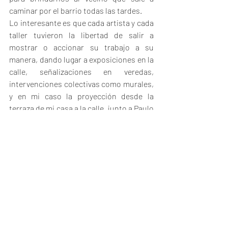
caminar por el barrio todas las tardes. 
Lo interesante es que cada artista y cada 
taller tuvieron la libertad de salir a 
mostrar o accionar su trabajo a su 
manera, dando lugar a exposiciones en la 
calle, señalizaciones en veredas, 
intervenciones colectivas como murales, 
y en mi caso la proyección desde la 
terraza de mi casa a la calle, junto a Paulo 
Pécora e Ignacio Tamarit, de films en 
super 8, 16 mm y digital, acompañados 
por música en vivo de Matías Mielniczuk. 
Previamente, pegamos imágenes de los 
films por las cuadras que rodean al taller 
como miguitas que si seguías te llevaban 
hasta la proyección, a un mural o a una 
vereda intervenida por LGP”.
La pandemia trajo consigo nuevas 