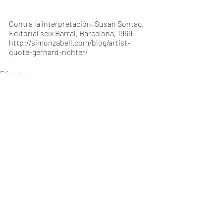
Contra la interpretación, Susan Sontag, 
Editorial seix Barral, Barcelona, 1969
http://simonzabell.com/blog/artist-
quote-gerhard-richter/
Etiquetas:
ARTE ARGENTINO
PINTURA
TEXTURAS
CONTRA LA INTERPRETACION
SUSAN SONTAG
VANGUARDIAS
GERHARD RICHTER
SIGNIFICADO
PUNTO DE VISTA
IMAGEN
VERONICA DI TORO
MANUFACTURA
VOLUMENES
CONTRAPUNTOS
PLANOS
GEOMETRIA
FORMAS
LOOP
OBRA DE ARTE
INASIBLE
DESTREZA
DISCIPLINA
ARTISTA CONTEMPORANEA
MISTERIO DEL ARTE
CENTRO MUNICIPAL DE ARTE AVELLANEDA
TEXTOS CURATORIALES